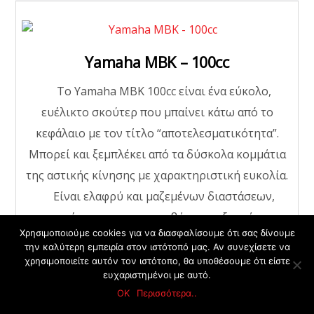
Yamaha MBK – 100cc
Το Yamaha MBK 100cc είναι ένα εύκολο,
ευέλικτο σκούτερ που μπαίνει κάτω από το
κεφάλαιο με τον τίτλο “αποτελεσματικότητα”.
Μπορεί και ξεμπλέκει από τα δύσκολα κομμάτια
της αστικής κίνησης με χαρακτηριστική ευκολία.
Είναι ελαφρύ και μαζεμένων διαστάσεων,
επιτρέποντας στους αναβάτες ανεξαρτήτως
Χρησιμοποιούμε cookies για να διασφαλίσουμε ότι σας δίνουμε
εμπειρίας να κινηθούν γρήγορα και με ασφάλεια.
την καλύτερη εμπειρία στον ιστότοπό μας. Αν συνεχίσετε να
χρησιμοποιείτε αυτόν τον ιστότοπο, θα υποθέσουμε ότι είστε
Back
ευχαριστημένοι με αυτό.
Κάντε κράτηση ΤΩΡΑ!
To
ΟΚ
Περισσότερα..
Top