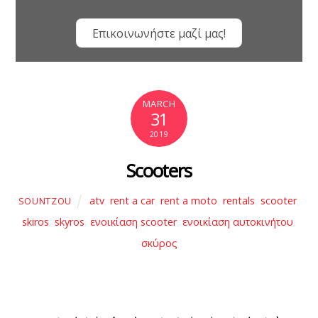
Επικοινωνήστε μαζί μας!
MARCH
31
2019
Scooters
atv
,
rent a car
,
rent a moto
,
rentals
,
scooter
,
SOUNTZOU
skiros
,
skyros
,
ενοικίαση scooter
,
ενοικίαση αυτοκινήτου
,
σκύρος