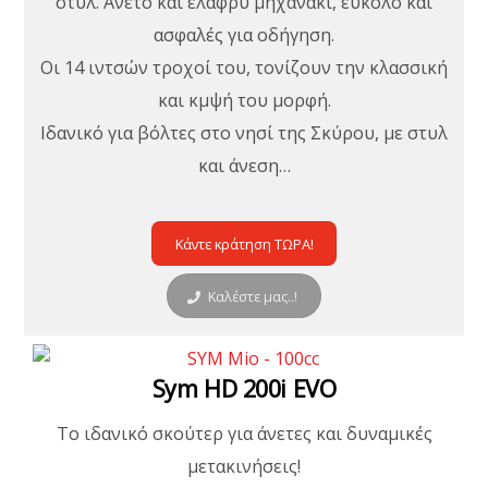
στυλ. Άνετο και ελαφρύ μηχανάκι, εύκολο και
ασφαλές για οδήγηση.
Οι 14 ιντσών τροχοί του, τονίζουν την κλασσική
και κμψή του μορφή.
Ιδανικό για βόλτες στο νησί της Σκύρου, με στυλ
και άνεση…
Κάντε κράτηση ΤΩΡΑ!
Καλέστε μας..!
Sym HD 200i EVO
Το ιδανικό σκούτερ για άνετες και δυναμικές
μετακινήσεις!