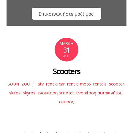
Επικοινωνήστε μαζί μας!
MARCH
31
2019
Scooters
atv
,
rent a car
,
rent a moto
,
rentals
,
scooter
,
SOUNTZOU
skiros
,
skyros
,
ενοικίαση scooter
,
ενοικίαση αυτοκινήτου
,
σκύρος