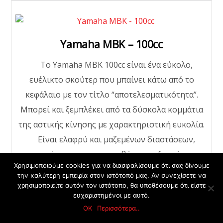
Yamaha MBK – 100cc
Το Yamaha MBK 100cc είναι ένα εύκολο,
ευέλικτο σκούτερ που μπαίνει κάτω από το
κεφάλαιο με τον τίτλο “αποτελεσματικότητα”.
Μπορεί και ξεμπλέκει από τα δύσκολα κομμάτια
της αστικής κίνησης με χαρακτηριστική ευκολία.
Είναι ελαφρύ και μαζεμένων διαστάσεων,
επιτρέποντας στους αναβάτες ανεξαρτήτως
Χρησιμοποιούμε cookies για να διασφαλίσουμε ότι σας δίνουμε
εμπειρίας να κινηθούν γρήγορα και με ασφάλεια.
την καλύτερη εμπειρία στον ιστότοπό μας. Αν συνεχίσετε να
χρησιμοποιείτε αυτόν τον ιστότοπο, θα υποθέσουμε ότι είστε
Back
ευχαριστημένοι με αυτό.
Κάντε κράτηση ΤΩΡΑ!
To
ΟΚ
Περισσότερα..
Top