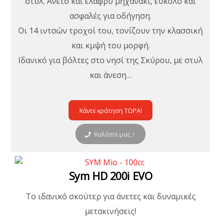
στυλ. Άνετο και ελαφρύ μηχανάκι, εύκολο και
ασφαλές για οδήγηση.
Οι 14 ιντσών τροχοί του, τονίζουν την κλασσική
και κμψή του μορφή.
Ιδανικό για βόλτες στο νησί της Σκύρου, με στυλ
και άνεση…
Κάντε κράτηση ΤΩΡΑ!
Καλέστε μας..!
Sym HD 200i EVO
Το ιδανικό σκούτερ για άνετες και δυναμικές
μετακινήσεις!